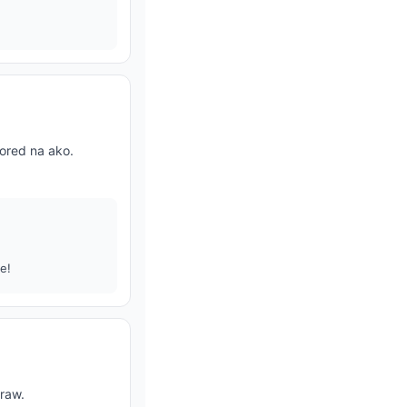
ored na ako.
e!
raw.