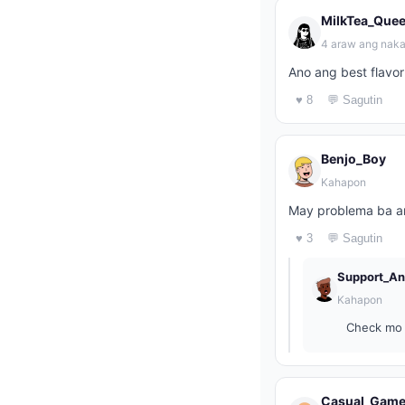
MilkTea_Que
4 araw ang naka
Ano ang best flavo
♥ 8
💬 Sagutin
Benjo_Boy
Kahapon
May problema ba an
♥ 3
💬 Sagutin
Support_A
Kahapon
Check mo 
Casual_Game