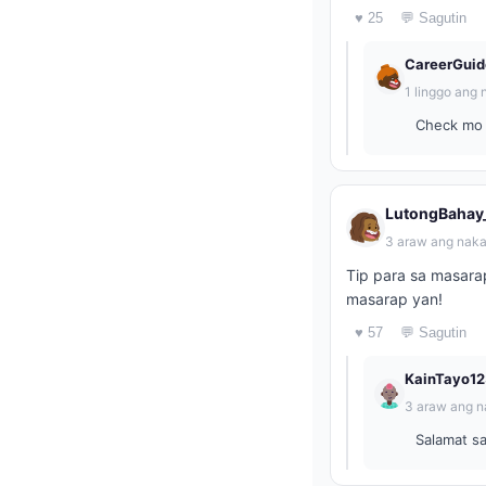
♥ 25
💬 Sagutin
CareerGui
1 linggo ang 
Check mo 
LutongBahay
3 araw ang naka
Tip para sa masara
masarap yan!
♥ 57
💬 Sagutin
KainTayo1
3 araw ang n
Salamat sa