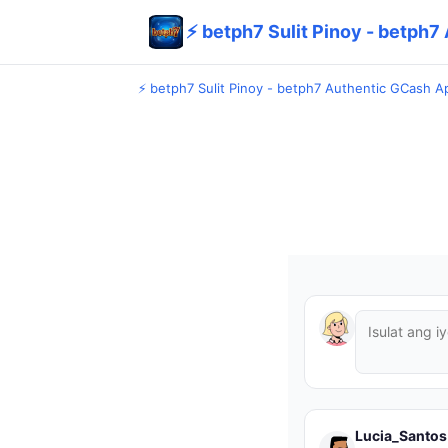
⚡ betph7 Sulit Pinoy - betph
⚡ betph7 Sulit Pinoy - betph7 Authentic GCash A
Lucia_Santos