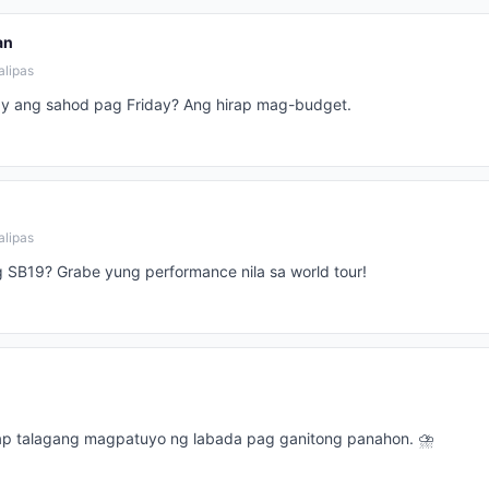
an
alipas
lay ang sahod pag Friday? Ang hirap mag-budget.
alipas
g SB19? Grabe yung performance nila sa world tour!
ap talagang magpatuyo ng labada pag ganitong panahon. ⛈️