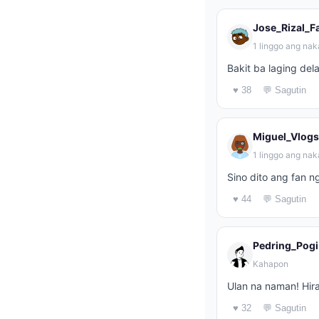
Jose_Rizal_F
1 linggo ang nak
Bakit ba laging de
♥ 38
💬 Sagutin
Miguel_Vlogs
1 linggo ang nak
Sino dito ang fan n
♥ 44
💬 Sagutin
Pedring_Pogi
Kahapon
Ulan na naman! Hir
♥ 32
💬 Sagutin