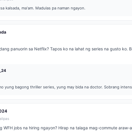
o sa kalsada, ma'am. Madulas pa naman ngayon.
nda
ng panuorin sa Netflix? Tapos ko na lahat ng series na gusto ko. B
_24
 yung bagong thriller series, yung may bida na doctor. Sobrang intens
024
alipas
g WFH jobs na hiring ngayon? Hirap na talaga mag-commute araw-a