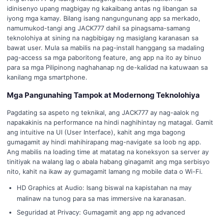
idinisenyo upang magbigay ng kakaibang antas ng libangan sa
iyong mga kamay. Bilang isang nangungunang app sa merkado,
namumukod-tangi ang JACK777 dahil sa pinagsama-samang
teknolohiya at sining na nagbibigay ng masiglang karanasan sa
bawat user. Mula sa mabilis na pag-install hanggang sa madaling
pag-access sa mga paboritong feature, ang app na ito ay binuo
para sa mga Pilipinong naghahanap ng de-kalidad na katuwaan sa
kanilang mga smartphone.
Mga Pangunahing Tampok at Modernong Teknolohiya
Pagdating sa aspeto ng teknikal, ang JACK777 ay nag-aalok ng
napakakinis na performance na hindi naghihintay ng matagal. Gamit
ang intuitive na UI (User Interface), kahit ang mga bagong
gumagamit ay hindi mahihirapang mag-navigate sa loob ng app.
Ang mabilis na loading time at matatag na koneksyon sa server ay
tinitiyak na walang lag o abala habang ginagamit ang mga serbisyo
nito, kahit na ikaw ay gumagamit lamang ng mobile data o Wi-Fi.
HD Graphics at Audio: Isang biswal na kapistahan na may
malinaw na tunog para sa mas immersive na karanasan.
Seguridad at Privacy: Gumagamit ang app ng advanced