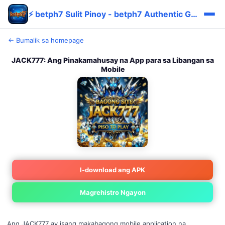
⚡ betph7 Sulit Pinoy - betph7 Authentic GCash App
← Bumalik sa homepage
JACK777: Ang Pinakamahusay na App para sa Libangan sa
Mobile
I-download ang APK
Magrehistro Ngayon
Ang JACK777 ay isang makabagong mobile application na